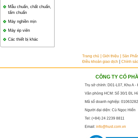
Mẫu chuẩn, chất chuẩn,
tấm chuẩn
Máy nghiền mịn
Máy ép viên
Các thiết bị khác
Trang chủ
Giới thiệu
Sản Phẩ
|
Điều khoản giao dịch
Chính sác
CÔNG TY CỔ PHẦ
Trụ sở chính:
D01-L07, Khu A -
Văn phòng HCM:
Số 30/1 ĐL Hư
Mã số doanh nghiệp: 0106328
Người đại diện: Cù Ngọc Hiển
Tel: (+84)
24 2239 8811
Email:
info@hust.com.vn