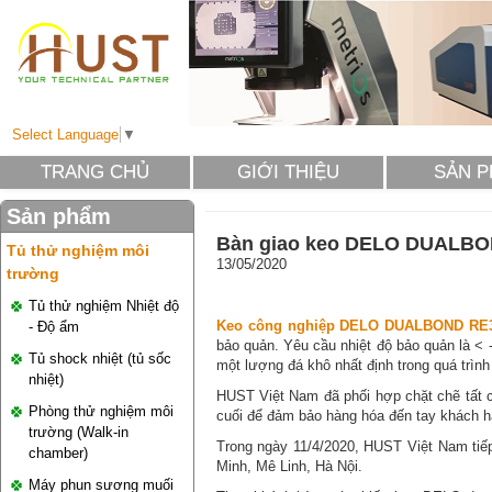
Select Language
▼
TRANG CHỦ
GIỚI THIỆU
SẢN 
Sản phẩm
Bàn giao keo DELO DUALBO
Tủ thử nghiệm môi
13/05/2020
trường
Tủ thử nghiệm Nhiệt độ
Keo công nghiệp DELO DUALBOND RE3
- Độ ẩm
bảo quản. Yêu cầu nhiệt độ bảo quản là < 
Tủ shock nhiệt (tủ sốc
một lượng đá khô nhất định trong quá trình
nhiệt)
HUST Việt Nam đã phối hợp chặt chẽ tất 
Phòng thử nghiệm môi
cuối để đảm bảo hàng hóa đến tay khách hà
trường (Walk-in
Trong ngày 11/4/2020, HUST Việt Nam tiế
chamber)
Minh, Mê Linh, Hà Nội.
Máy phun sương muối