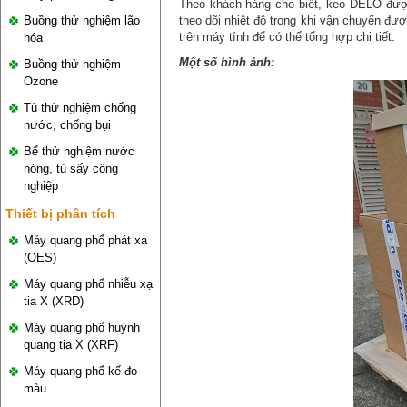
Theo khách hàng cho biết, keo DELO đượ
Buồng thử nghiệm lão
theo dõi nhiệt độ trong khi vận chuyển đư
trên máy tính để có thể tổng hợp chi tiết.
hóa
Một số hình ảnh:
Buồng thử nghiệm
Ozone
Tủ thử nghiệm chống
nước, chống bụi
Bể thử nghiệm nước
nóng, tủ sấy công
nghiệp
Thiết bị phân tích
Máy quang phổ phát xạ
(OES)
Máy quang phổ nhiễu xạ
tia X (XRD)
Máy quang phổ huỳnh
quang tia X (XRF)
Máy quang phổ kế đo
màu