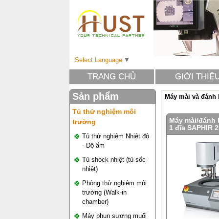
Select Language
▼
TRANG CHỦ
GIỚI THIỆ
Sản phẩm
Máy mài và đánh
Tủ thử nghiệm môi
Máy mài/đánh 
trường
1 đĩa SAPHIR 
Tủ thử nghiệm Nhiệt độ
- Độ ẩm
Tủ shock nhiệt (tủ sốc
nhiệt)
Phòng thử nghiệm môi
trường (Walk-in
chamber)
Máy phun sương muối