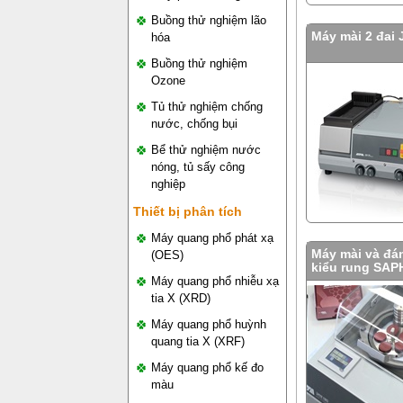
Buồng thử nghiệm lão
Máy mài 2 đai
hóa
Buồng thử nghiệm
Ozone
Tủ thử nghiệm chống
nước, chống bụi
Bể thử nghiệm nước
nóng, tủ sấy công
nghiệp
Thiết bị phân tích
Máy quang phổ phát xạ
Máy mài và đá
(OES)
kiểu rung SAP
Máy quang phổ nhiễu xạ
tia X (XRD)
Máy quang phổ huỳnh
quang tia X (XRF)
Máy quang phổ kế đo
màu