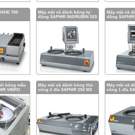
 JADE 700
Máy mài và đánh bóng tự
Máy mài và đ
động SAPHIR 560/RUBIN 520
động SAPHIR
nh bóng mẫu
Máy mài và đánh bóng thủ
Máy mài và đ
HIR VIBRO
công 2 đĩa SAPHIR 250 M2
công 1 đĩa S