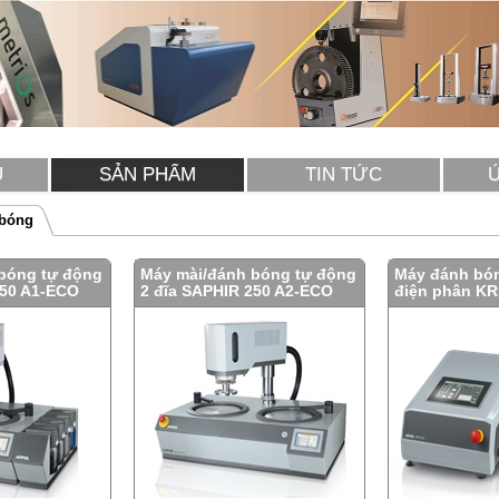
U
SẢN PHẨM
TIN TỨC
 bóng
bóng tự động
Máy mài/đánh bóng tự động
Máy đánh bó
250 A1-ECO
2 đĩa SAPHIR 250 A2-ECO
điện phân KR