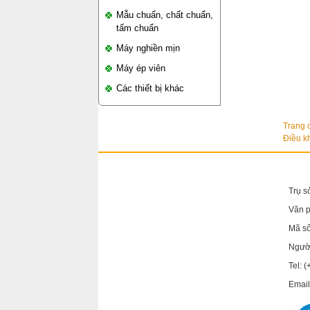
Mẫu chuẩn, chất chuẩn,
tấm chuẩn
Máy nghiền mịn
Máy ép viên
Các thiết bị khác
Trang 
Điều k
Trụ s
Văn 
Mã s
Người
Tel: 
Email