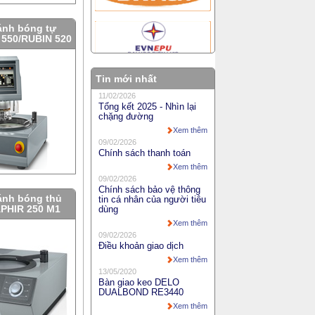
ánh bóng tự
 550/RUBIN 520
Tin mới nhất
11/02/2026
Tổng kết 2025 - Nhìn lại
chặng đường
Xem thêm
09/02/2026
Chính sách thanh toán
Xem thêm
09/02/2026
Chính sách bảo vệ thông
ánh bóng thủ
tin cá nhân của người tiêu
APHIR 250 M1
dùng
Xem thêm
09/02/2026
Điều khoản giao dịch
Xem thêm
13/05/2020
Bàn giao keo DELO
DUALBOND RE3440
Xem thêm