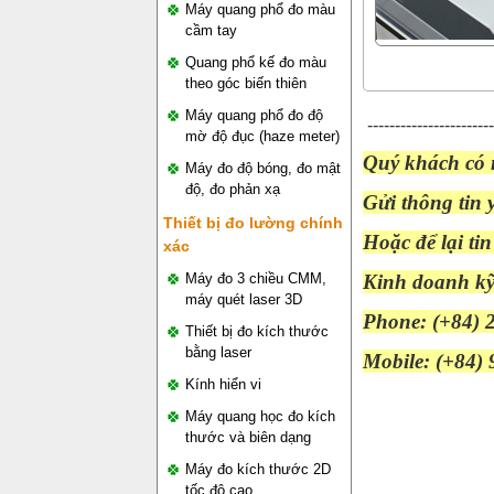
Máy quang phổ đo màu
cầm tay
Quang phổ kế đo màu
theo góc biến thiên
Máy quang phổ đo độ
-----------------------
mờ độ đục (haze meter)
Quý khách có n
Máy đo độ bóng, đo mật
độ, đo phản xạ
Gửi thông tin 
Thiết bị đo lường chính
Hoặc để lại ti
xác
Máy đo 3 chiều CMM,
Kinh doanh kỹ
máy quét laser 3D
Phone: (+84) 
Thiết bị đo kích thước
bằng laser
Mobile: (+84)
Kính hiển vi
Máy quang học đo kích
thước và biên dạng
Máy đo kích thước 2D
tốc độ cao