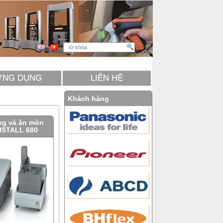
ỨNG DỤNG
LIÊN HỆ
Khách hàng
ng và ăn mòn
ISTALL 680