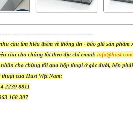
---------------------------------------------------------------
hu cầu tìm hiểu thêm về thông tin - báo giá sản phẩm 
yêu cầu cho
chúng tôi theo địa chỉ email:
info@hust.com
n nhắn cho chúng tôi qua hộp thoại ở góc dưới, bên phải
 thuật của Hust Việt Nam:
24 2239 8811
963 168
307