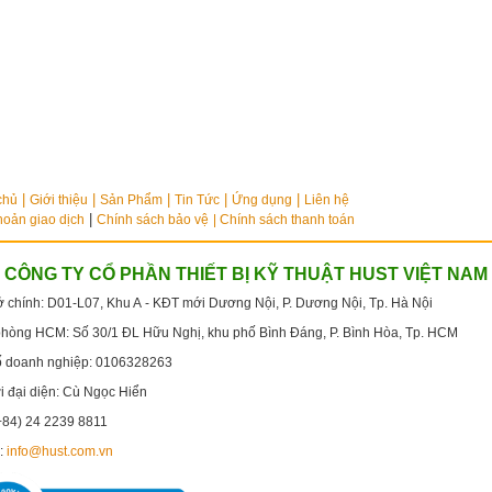
chủ
Giới thiệu
Sản Phẩm
Tin Tức
Ứng dụng
Liên hệ
|
hoản giao dịch
Chính sách bảo vệ
| Chính sách thanh toán
CÔNG TY CỔ PHẦN THIẾT BỊ KỸ THUẬT HUST VIỆT NAM
ở chính:
D01-L07, Khu A - KĐT mới Dương Nội, P. Dương Nội, Tp. Hà Nội
phòng HCM:
Số 30/1 ĐL Hữu Nghị, khu phố Bình Đáng, P. Bình Hòa, Tp. HCM
ố doanh nghiệp: 0106328263
 đại diện: Cù Ngọc Hiển
(+84)
24 2239 8811
:
info@hust.com.vn