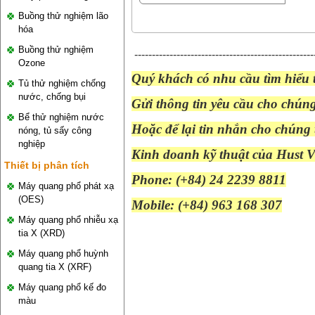
Buồng thử nghiệm lão
hóa
Buồng thử nghiệm
---------------------------------------------------
Ozone
Quý khách có nhu cầu tìm hiểu t
Tủ thử nghiệm chống
nước, chống bụi
Gửi thông tin yêu cầu cho
chúng 
Bể thử nghiệm nước
Hoặc để lại tin nhắn cho chúng 
nóng, tủ sấy công
nghiệp
Kinh doanh kỹ thuật của Hust V
Thiết bị phân tích
Phone: (+84) 24 2239 8811
Máy quang phổ phát xạ
(OES)
Mobile: (+84)
963 168
307
Máy quang phổ nhiễu xạ
tia X (XRD)
Máy quang phổ huỳnh
quang tia X (XRF)
Máy quang phổ kế đo
màu