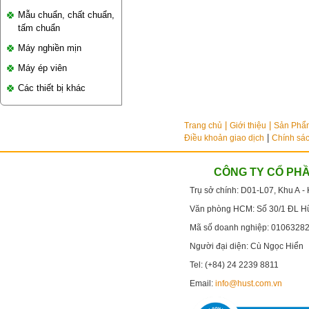
Mẫu chuẩn, chất chuẩn,
tấm chuẩn
Máy nghiền mịn
Máy ép viên
Các thiết bị khác
Trang chủ
Giới thiệu
Sản Phẩ
|
Điều khoản giao dịch
Chính sác
CÔNG TY CỔ PHẦ
Trụ sở chính:
D01-L07, Khu A -
Văn phòng HCM:
Số 30/1 ĐL Hư
Mã số doanh nghiệp: 0106328
Người đại diện: Cù Ngọc Hiển
Tel: (+84)
24 2239 8811
Email:
info@hust.com.vn