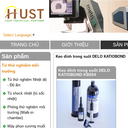
Select Language
▼
TRANG CHỦ
GIỚI THIỆU
SẢN 
Sản phẩm
Keo dính trong suốt DELO KATIOBOND
Tủ thử nghiệm môi
Keo dính trong suốt DELO
trường
KATIOBOND KB554
Tủ thử nghiệm Nhiệt độ
- Độ ẩm
Tủ shock nhiệt (tủ sốc
nhiệt)
Phòng thử nghiệm môi
trường (Walk-in
chamber)
Máy phun sương muối