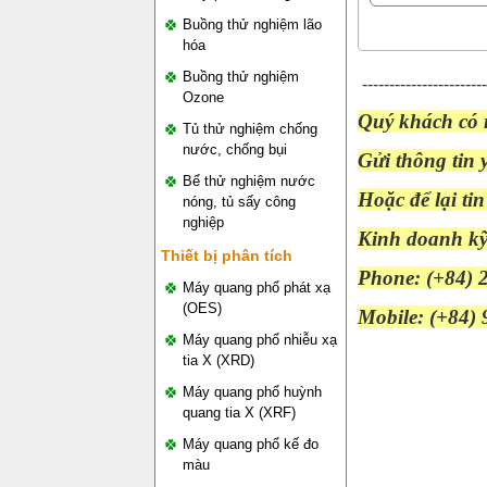
Buồng thử nghiệm lão
hóa
Buồng thử nghiệm
-----------------------
Ozone
Quý khách có n
Tủ thử nghiệm chống
nước, chống bụi
Gửi thông tin 
Bể thử nghiệm nước
Hoặc để lại ti
nóng, tủ sấy công
nghiệp
Kinh doanh kỹ
Thiết bị phân tích
Phone: (+84) 
Máy quang phổ phát xạ
(OES)
Mobile: (+84)
Máy quang phổ nhiễu xạ
tia X (XRD)
Máy quang phổ huỳnh
quang tia X (XRF)
Máy quang phổ kế đo
màu