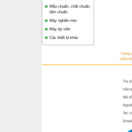
Mẫu chuẩn, chất chuẩn,
tấm chuẩn
Máy nghiền mịn
Máy ép viên
Các thiết bị khác
Trang 
Điều k
Trụ s
Văn 
Mã s
Người
Tel: 
Email