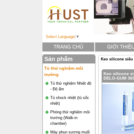
Select Language
▼
TRANG CHỦ
GIỚI THIỆ
Sản phẩm
Keo silicone siê
Tủ thử nghiệm môi
Keo silicone s
trường
DELO-GUM 36
Tủ thử nghiệm Nhiệt độ
- Độ ẩm
Tủ shock nhiệt (tủ sốc
nhiệt)
Phòng thử nghiệm môi
trường (Walk-in
chamber)
Máy phun sương muối