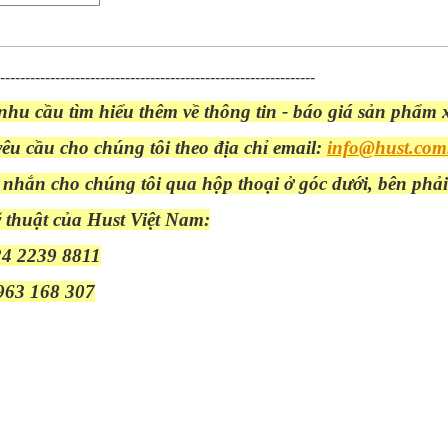
---------------------------------------------------------------
hu cầu tìm hiểu thêm về thông tin - báo giá sản phẩm 
yêu cầu cho
chúng tôi theo địa chỉ email:
info@hust.com
n nhắn cho chúng tôi qua hộp thoại ở góc dưới, bên phải
 thuật của Hust Việt Nam:
24 2239 8811
963 168
307