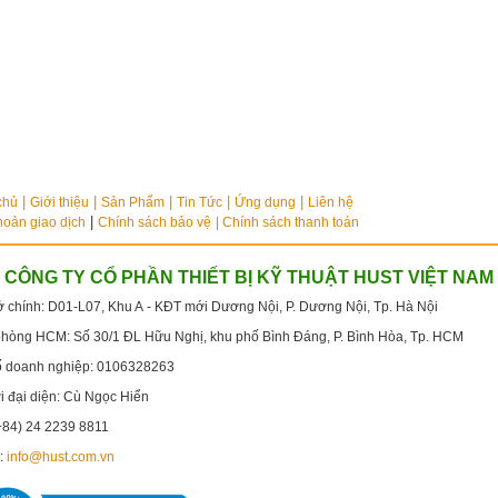
chủ
Giới thiệu
Sản Phẩm
Tin Tức
Ứng dụng
Liên hệ
|
hoản giao dịch
Chính sách bảo vệ
| Chính sách thanh toán
CÔNG TY CỔ PHẦN THIẾT BỊ KỸ THUẬT HUST VIỆT NAM
ở chính:
D01-L07, Khu A - KĐT mới Dương Nội, P. Dương Nội, Tp. Hà Nội
phòng HCM:
Số 30/1 ĐL Hữu Nghị, khu phố Bình Đáng, P. Bình Hòa, Tp. HCM
ố doanh nghiệp: 0106328263
 đại diện: Cù Ngọc Hiển
(+84)
24 2239 8811
:
info@hust.com.vn