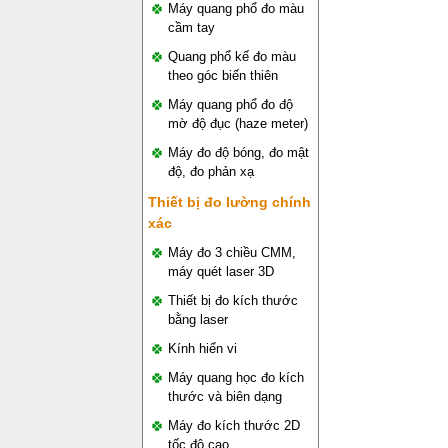
Máy quang phổ đo màu
cầm tay
Quang phổ kế đo màu
theo góc biến thiên
Máy quang phổ đo độ
mờ độ đục (haze meter)
Máy đo độ bóng, đo mật
độ, đo phản xạ
Thiết bị đo lường chính
xác
Máy đo 3 chiều CMM,
máy quét laser 3D
Thiết bị đo kích thước
bằng laser
Kính hiển vi
Máy quang học đo kích
thước và biên dạng
Máy đo kích thước 2D
tốc độ cao