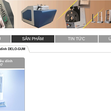
U
SẢN PHẨM
TIN TỨC
u dính DELO-GUM
iêu dính
97